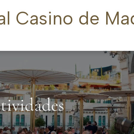
Servicios y actividades
Actualidad
Horarios y Con
ctividades