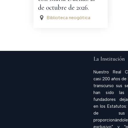
de octubre de 2026.
Biblioteca neogótica
La Institución
Nuestro Real C
casi 200 años de h
transcurso sus se
han sido las
fundadores dej
en los Estatutos:
de sus 
proporcionándol
exclusivo” y “