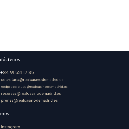
táctenos
+
34 91 521 17 35
secretaria@realcasinodemadrid.es
reciprocalclubs@realcasinodemadrid.es
reservas@realcasinodemadrid.es​
prensa@realcasinodemadrid​.es
anos
Instagram