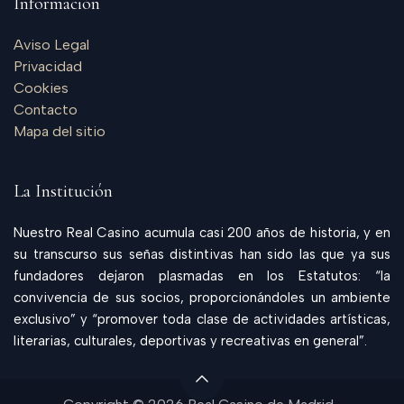
Información
Aviso Legal
Privacidad
Cookies
Contacto
Mapa del sitio
La Institución
Nuestro Real Casino acumula casi 200 años de historia, y en
su transcurso sus señas distintivas han sido las que ya sus
fundadores dejaron plasmadas en los Estatutos: “la
convivencia de sus socios, proporcionándoles un ambiente
exclusivo” y “promover toda clase de actividades artísticas,
literarias, culturales, deportivas y recreativas en general”.