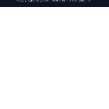
Copyright © 2026 Real Casino de Madrid