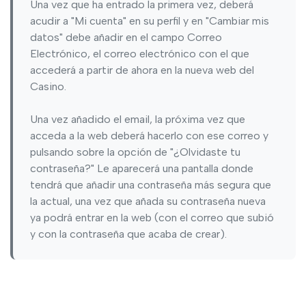
Una vez que ha entrado la primera vez, deberá
acudir a "Mi cuenta" en su perfil y en "Cambiar mis
datos" debe añadir en el campo Correo
Electrónico, el correo electrónico con el que
accederá a partir de ahora en la nueva web del
Casino.
Una vez añadido el email, la próxima vez que
acceda a la web deberá hacerlo con ese correo y
pulsando sobre la opción de "¿Olvidaste tu
contraseña?" Le aparecerá una pantalla donde
tendrá que añadir una contraseña más segura que
la actual, una vez que añada su contraseña nueva
ya podrá entrar en la web (con el correo que subió
y con la contraseña que acaba de crear).