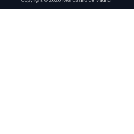
Copyright © 2026 Real Casino de Madrid