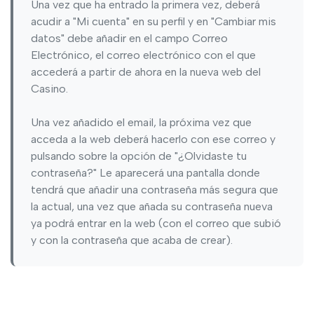
Una vez que ha entrado la primera vez, deberá
acudir a "Mi cuenta" en su perfil y en "Cambiar mis
datos" debe añadir en el campo Correo
Electrónico, el correo electrónico con el que
accederá a partir de ahora en la nueva web del
Casino.
Una vez añadido el email, la próxima vez que
acceda a la web deberá hacerlo con ese correo y
pulsando sobre la opción de "¿Olvidaste tu
contraseña?" Le aparecerá una pantalla donde
tendrá que añadir una contraseña más segura que
la actual, una vez que añada su contraseña nueva
ya podrá entrar en la web (con el correo que subió
y con la contraseña que acaba de crear).