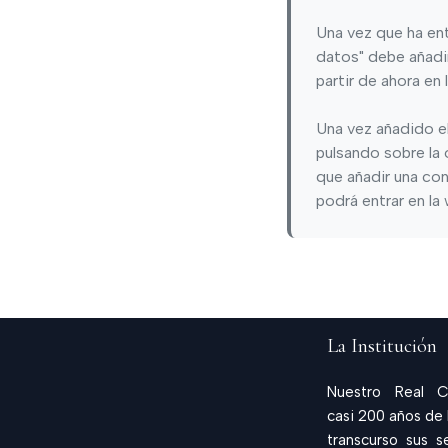
Una vez que ha ent
datos" debe añadir
partir de ahora en
Una vez añadido el
pulsando sobre la
que añadir una con
podrá entrar en la
La Institución
Nuestro Real C
casi 200 años de h
transcurso sus se