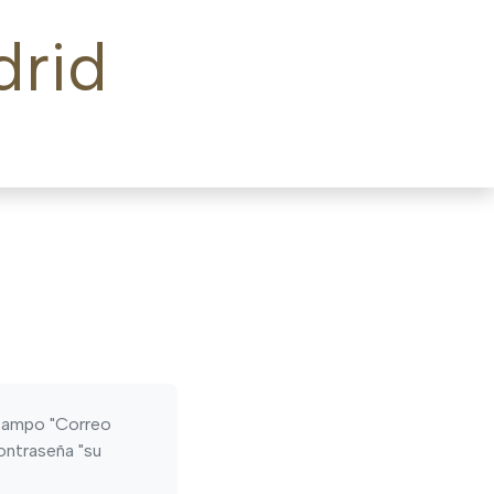
tactos
Última hora
 campo "Correo
Contraseña "su