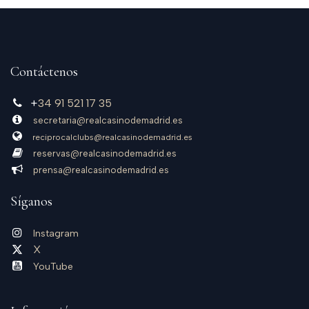
Contáctenos
+
34 91 521 17 35
secretaria@realcasinodemadrid.es
reciprocalclubs@realcasinodemadrid.es
reservas@realcasinodemadrid.es​
prensa@realcasinodemadrid​.es
Síganos
Instagram
X
YouTube