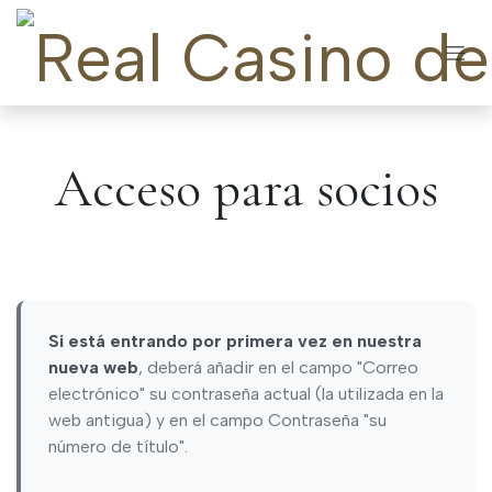
Ir al contenido
Acceso para socios
Si está entrando por primera vez en nuestra
nueva web
, deberá añadir en el campo "Correo
electrónico" su contraseña actual (la utilizada en la
web antigua) y en el campo Contraseña "su
número de título".