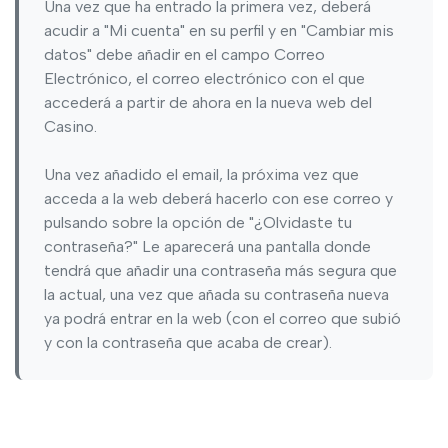
Una vez que ha entrado la primera vez, deberá
acudir a "Mi cuenta" en su perfil y en "Cambiar mis
datos" debe añadir en el campo Correo
Electrónico, el correo electrónico con el que
accederá a partir de ahora en la nueva web del
Casino.
Una vez añadido el email, la próxima vez que
acceda a la web deberá hacerlo con ese correo y
pulsando sobre la opción de "¿Olvidaste tu
contraseña?" Le aparecerá una pantalla donde
tendrá que añadir una contraseña más segura que
la actual, una vez que añada su contraseña nueva
ya podrá entrar en la web (con el correo que subió
y con la contraseña que acaba de crear).