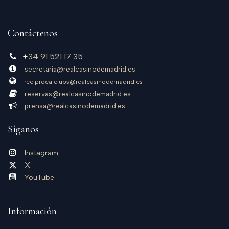
Contáctenos
+
34 91 521 17 35
secretaria@realcasinodemadrid.es
reciprocalclubs@realcasinodemadrid.es
reservas@realcasinodemadrid.es​
prensa@realcasinodemadrid​.es
Síganos
Instagram
X
YouTube
Información