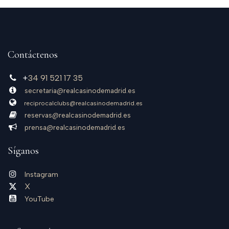
Contáctenos
+
34 91 521 17 35
secretaria@realcasinodemadrid.es
reciprocalclubs@realcasinodemadrid.es
reservas@realcasinodemadrid.es​
prensa@realcasinodemadrid​.es
Síganos
Instagram
X
YouTube