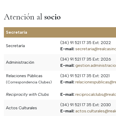
Atención al
socio
Secretaría
(34) 91 521 17 35 Ext: 2022
Secretaría
E-mail:
secretaria@realcasin
(34) 91 521 17 35 Ext: 2026
Administración
E-mail:
gestion.administraci
Relaciones Públicas
(34) 91 521 17 35 Ext: 2021
E-mail:
relacionespublicas@r
(Correspondencia Clubes)
Reciprocity with Clubs
E-mail:
reciprocalclubs@real
(34) 91 521 17 35 Ext: 2030
Actos Culturales
E-mail:
actos.culturales@rea