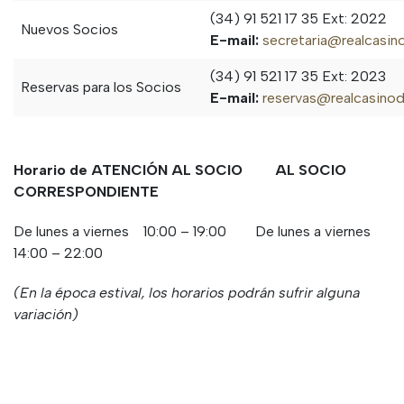
(34) 91 521 17 35 Ext: 2022
Nuevos Socios
E-mail:
secretaria@realcasin
(34) 91 521 17 35 Ext: 2023
Reservas para los Socios
E-mail:
reservas@realcasino
Horario de ATENCIÓN AL SOCIO AL SOCIO
CORRESPONDIENTE
De lunes a viernes 10:00 – 19:00
De lunes a viernes
14:00 – 22:00
(En la época estival, los horarios podrán sufrir alguna
variación)