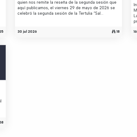
quien nos remite la reseña de la segunda sesión que
I
aquí publicamos, el viernes 29 de mayo de 2026 se
M
celebró la segunda sesión de la Tertulia “Sal...
L
p
25
30 jul 2026
18
1
l
58