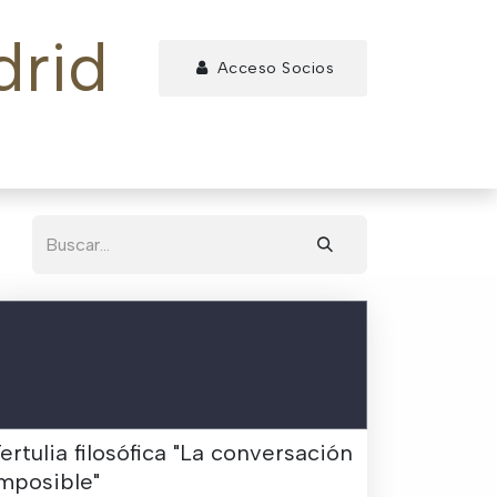
Acceso Socios
tactos
Última hora
ertulia filosófica "La conversación
mposible"