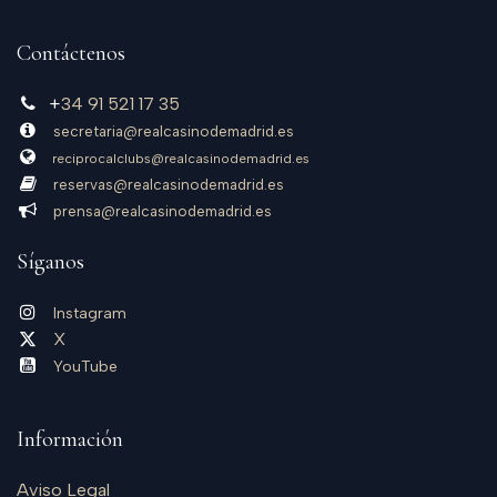
Contáctenos
+
34 91 521 17 35
secretaria@realcasinodemadrid.es
reciprocalclubs@realcasinodemadrid.es
reservas@realcasinodemadrid.es​
prensa@realcasinodemadrid​.es
Síganos
Instagram
X
YouTube
Información
Aviso Legal